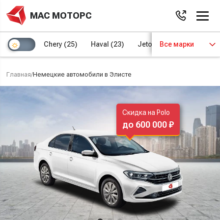
МАС МОТОРС
Chery
(25)
Haval
(23)
Jetour
Все марки
(8)
Kaiyi
(4)
Главная
/
Немецкие автомобили в Элисте
Скидка на Polo
до 600 000 ₽