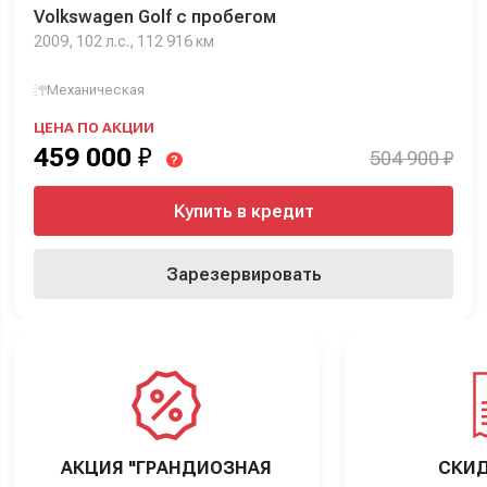
Volkswagen Golf с пробегом
2009, 102 л.с., 112 916 км
Механическая
ЦЕНА ПО АКЦИИ
459 000
₽
504 900 ₽
?
Купить в кредит
Зарезервировать
АКЦИЯ "ГРАНДИОЗНАЯ
СКИД