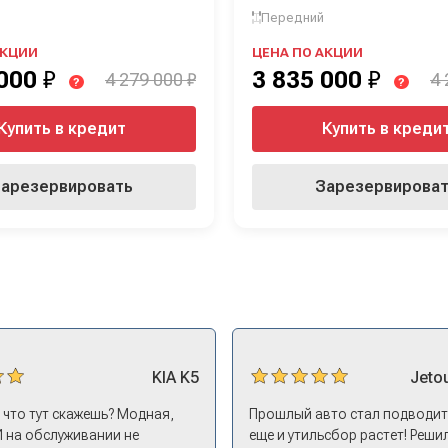
Передний
АКЦИИ
ЦЕНА ПО АКЦИИ
 000
₽
3 835 000
₽
4 279 000 ₽
4 
?
?
Купить в кредит
Купить в креди
арезервировать
Зарезервирова
KIA
K5
Jeto
, что тут скажешь? Модная,
Прошлый авто стал подводить
И на обслуживании не
еще и утильсбор растет! Решил