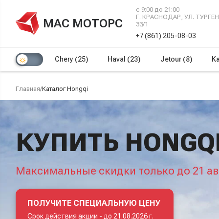
с 9:00 до 21:00
Г. КРАСНОДАР, УЛ. ТУРГ
МАС МОТОРС
33/1
+7 (861) 205-08-03
Chery
(25)
Haval
(23)
Jetour
(8)
Ka
Главная
/
Каталог Hongqi
КУПИТЬ HONGQI
Максимальные скидки только до 21 ав
ПОЛУЧИТЕ СПЕЦИАЛЬНУЮ ЦЕНУ
Срок действия акции -
до 21.08.2026 г.