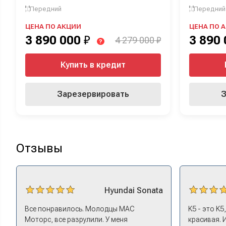
Передний
Передний
ЦЕНА ПО АКЦИИ
ЦЕНА ПО 
3 890 000
₽
3 890
4 279 000 ₽
?
Купить в кредит
Зарезервировать
З
Отзывы
Hyundai
Sonata
Все понравилось. Молодцы МАС
K5 - это K5
Моторс, все разрулили. У меня
красивая. 