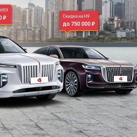
-HS9
Скидка на H9
0 ₽
до 750 000 ₽