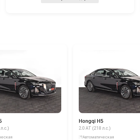
5
Hongqi H5
л.с.)
2.0 AT (218 л.с.)
ческая
Автоматическая