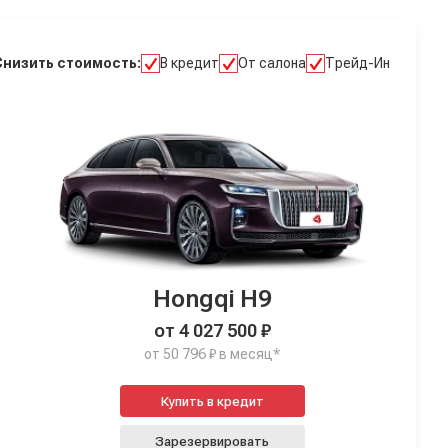
Снизить стоимость:
В кредит
От салона
Трейд-Ин
Hongqi H9
от 4 027 500 ₽
от 50 796 ₽ в месяц*
Купить в кредит
Зарезервировать