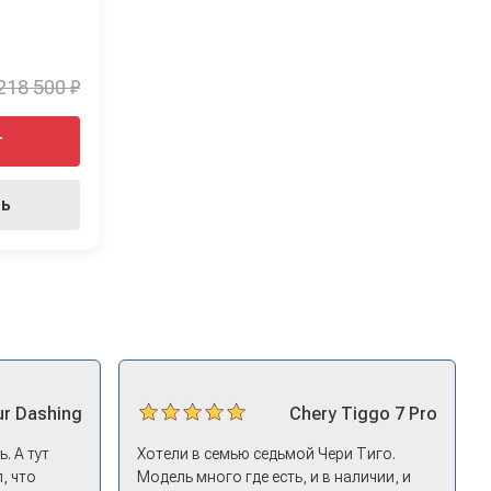
218 500 ₽
т
ть
ur
Dashing
Chery
Tiggo 7 Pro
. А тут
Хотели в семью седьмой Чери Тиго.
, что
Модель много где есть, и в наличии, и