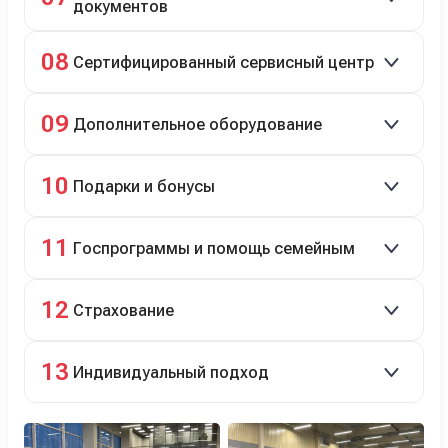
документов
Полное сопровождение.
08
Сертифицированный сервисный центр
Гарантийное и постгарантийное ТО, кузовной и
09
Дополнительное оборудование
технический ремонт.
Дооснащение аксессуарами и оборудованием.
10
Подарки и бонусы
Комплект зимней резины в подарок, скидки по
11
Госпрограммы и помощь семейным
программе лояльности.
Скидки на первый или семейный автомобиль.
12
Страхование
Оформление ОСАГО и КАСКО с приятными
13
Индивидуальный подход
бонусами для клиентов.
Персональный менеджер помогает с выбором и
оформлением.