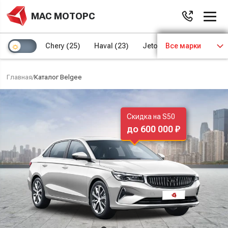
МАС МОТОРС
Chery
(25)
Haval
(23)
Jetour
Все марки
(8)
Kaiyi
(4)
Главная
/
Каталог Belgee
Скидка на S50
до 600 000 ₽