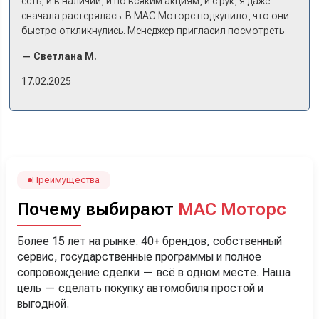
есть, и в наличии, и по всяким акциям, и с рук, я даже
сначала растерялась. В МАС Моторс подкупило, что они
быстро откликнулись. Менеджер пригласил посмотреть
комплектации в наличии, ну и просто посидеть в ней,
— Светлана М.
примериться. Нам тут недалеко, пришли в салон - и в тот
же день купили машину! Неожиданно, но довольны! Все
17.02.2025
прошло классно: посмотрели Чери, посмотрели другие
кроссоверы б/у в ту же цену, посидели, подумали,
посчитали с кредитным специалистом. Анечку мы,
наверно, часа два мучили вопросами). Решили, что
лучше немного переплатить за новую, зато без пробега.
Наша Тигоша уже нас радует! Спасибо нашему
менеджеру Сергею, профессионал своего дела!
Преимущества
Почему выбирают
МАС Моторс
Более 15 лет на рынке. 40+ брендов, собственный
сервис, государственные программы и полное
сопровождение сделки — всё в одном месте. Наша
цель — сделать покупку автомобиля простой и
выгодной.