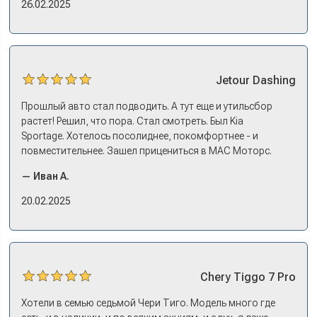
26.02.2025
эмоции. Ну, еле сдержался. Красивая машина!
Jetour
Dashing
Прошлый авто стал подводить. А тут еще и утильсбор
растет! Решил, что пора. Стал смотреть. Был Kia
Sportage. Хотелось посолиднее, покомфортнее - и
повместительнее. Зашел прицениться в МАС Моторс.
Менеджер предложил «выбрать спиной». Сел в Дашинг -
— Иван А.
и прям мое! Даже не скажешь, что «китаец». Прям не
вылезая из него и порешали. Спортэйдж в трейд-ин
20.02.2025
забрали, я его пригнал на следующий день. Все быстро
оформили, и готово.
Chery
Tiggo 7 Pro
Хотели в семью седьмой Чери Тиго. Модель много где