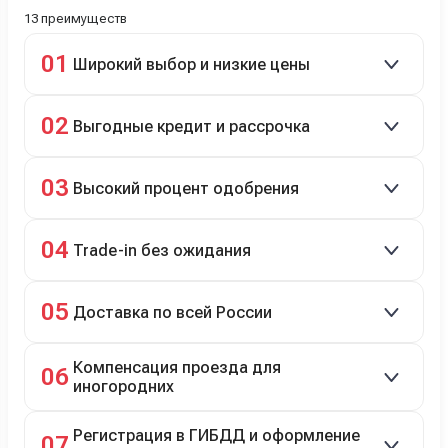
13 преимуществ
01
Широкий выбор и низкие цены
Скидки до 40%, более 40 брендов, новые и
02
Выгодные кредит и рассрочка
подержанные авто.
Кредит до 8 лет под 4,9% (до 3,5 млн руб.),
03
Высокий процент одобрения
рассрочка 0% на 2 года при первом взносе 35–50%.
98% заявок на кредит успешно одобряются.
04
Trade-in без ожидания
Зачёт рыночной стоимости старого авто сразу.
05
Доставка по всей России
Автовозом, Ж/Д, морем или перегоном водителем.
Компенсация проезда для
06
иногородних
До 20 000 руб. при предъявлении билетов.
Регистрация в ГИБДД и оформление
07