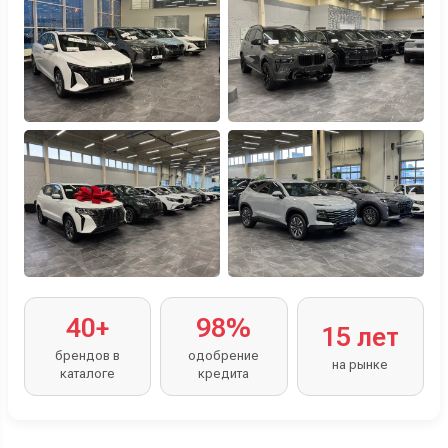
40+
98%
15 лет
брендов в
одобрение
на рынке
каталоге
кредита