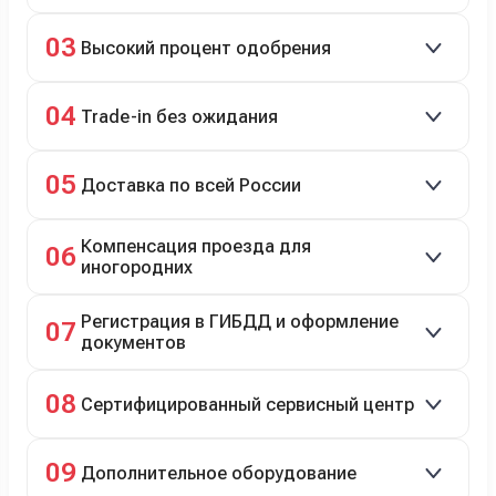
Кредит до 8 лет под 4,9% (до 3,5 млн руб.),
03
Высокий процент одобрения
рассрочка 0% на 2 года при первом взносе 35–50%.
98% заявок на кредит успешно одобряются.
04
Trade-in без ожидания
Зачёт рыночной стоимости старого авто сразу.
05
Доставка по всей России
Автовозом, Ж/Д, морем или перегоном водителем.
Компенсация проезда для
06
иногородних
До 20 000 руб. при предъявлении билетов.
Регистрация в ГИБДД и оформление
07
документов
Полное сопровождение.
08
Сертифицированный сервисный центр
Гарантийное и постгарантийное ТО, кузовной и
09
Дополнительное оборудование
технический ремонт.