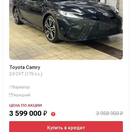
Toyota Camry
2.0 CVT (173 л.с.)
Вариатор
Передний
ЦЕНА ПО АКЦИИ
3 599 000
₽
3 958 900 ₽
?
Купить в кредит