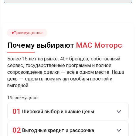
кроссоверы б/у в ту же цену, посидели, подумали,
посчитали с кредитным специалистом. Анечку мы,
наверно, часа два мучили вопросами). Решили, что
лучше немного переплатить за новую, зато без пробега.
Наша Тигоша уже нас радует! Спасибо нашему
менеджеру Сергею, профессионал своего дела!
Преимущества
Почему выбирают
МАС Моторс
Более 15 лет на рынке. 40+ брендов, собственный
сервис, государственные программы и полное
сопровождение сделки — всё в одном месте. Наша
цель — сделать покупку автомобиля простой и
выгодной.
13 преимуществ
01
Широкий выбор и низкие цены
Скидки до 40%, более 40 брендов, новые и
02
Выгодные кредит и рассрочка
подержанные авто.