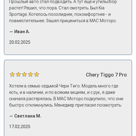
Прошлый авто стал подводить. А тут еще и утильсбор
растет! Решил, что пора. Стал смотреть. Был Kia
Sportage. Хотелось посолиднее, покомфортнее - и
повместительнее. Зашел прицениться в МАС Моторс.
Менеджер предложил «выбрать спиной». Сел в Дашинг -
— Иван А.
и прям мое! Даже не скажешь, что «китаец». Прям не
вылезая из него и порешали. Спортэйдж в трейд-ин
20.02.2025
забрали, я его пригнал на следующий день. Все быстро
оформили, и готово.
Chery
Tiggo 7 Pro
Хотели в семью седьмой Чери Тиго. Модель много где
есть, и в наличии, и по всяким акциям, и с рук, я даже
сначала растерялась. В МАС Моторс подкупило, что они
быстро откликнулись. Менеджер пригласил посмотреть
комплектации в наличии, ну и просто посидеть в ней,
— Светлана М.
примериться. Нам тут недалеко, пришли в салон - и в тот
же день купили машину! Неожиданно, но довольны! Все
17.02.2025
прошло классно: посмотрели Чери, посмотрели другие