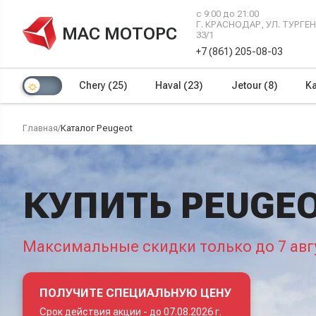
с 9:00 до 21:00
Г. КРАСНОДАР, УЛ. ТУРГ
МАС МОТОРС
33/1
+7 (861) 205-08-03
Chery
(25)
Haval
(23)
Jetour
(8)
Ka
Главная
/
Каталог Peugeot
КУПИТЬ PEUGEO
Максимальные скидки только до 7 авг
ПОЛУЧИТЕ СПЕЦИАЛЬНУЮ ЦЕНУ
Срок действия акции -
до 07.08.2026 г.