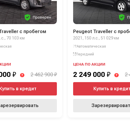
Проверен
П
Traveller с пробегом
Peugeot Traveller с про
.с., 70 103 км
2021, 150 л.с., 51 029 км
ческая
Автоматическая
Передний
АКЦИИ
ЦЕНА ПО АКЦИИ
 000
₽
2 249 000
₽
2 462 900 ₽
2 
?
?
Купить в кредит
Купить в креди
арезервировать
Зарезервирова