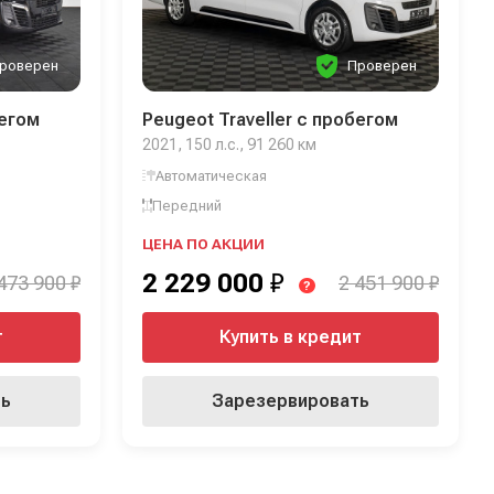
роверен
Проверен
бегом
Peugeot Traveller с пробегом
2021, 150 л.с., 91 260 км
Автоматическая
Передний
ЦЕНА ПО АКЦИИ
2 229 000
₽
473 900 ₽
2 451 900 ₽
?
т
Купить в кредит
ть
Зарезервировать