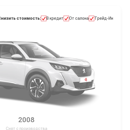
Снизить стоимость:
В кредит
От салона
Трейд-Ин
2008
Снят с производства