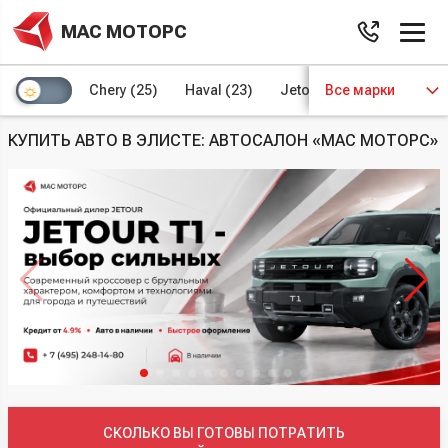
МАС МОТОРС
Chery
(25)
Haval
(23)
Jetour
Все марки
(8)
Kaiyi
(4)
КУПИТЬ АВТО В ЭЛИСТЕ: АВТОСАЛОН «МАС МОТОРС»
СКОЛЬКО ВЫ ГОТОВЫ ПОТРАТИТЬ