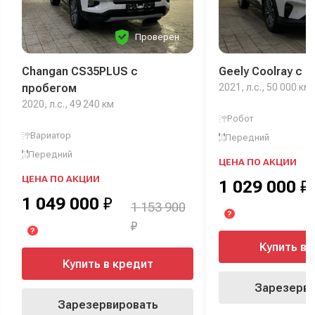
Проверен
Changan CS35PLUS с
Geely Coolray с 
пробегом
2021, л.с., 50 000 км
2020, л.с., 49 240 км
Робот
Вариатор
Передний
Передний
ЦЕНА ПО АКЦИИ
ЦЕНА ПО АКЦИИ
1 029 000
₽
1 049 000
₽
1 153 900
?
₽
?
Купить в 
Купить в кредит
Зарезерви
Зарезервировать