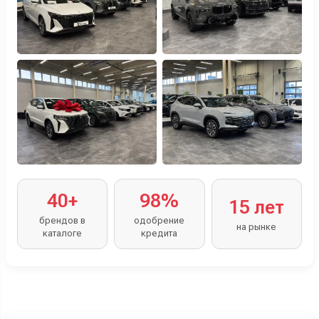
40+
98%
15 лет
брендов в
одобрение
на рынке
каталоге
кредита