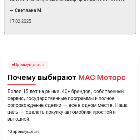
комплектации в наличии, ну и просто посидеть в ней,
— Светлана М.
примериться. Нам тут недалеко, пришли в салон - и в тот
же день купили машину! Неожиданно, но довольны! Все
17.02.2025
прошло классно: посмотрели Чери, посмотрели другие
кроссоверы б/у в ту же цену, посидели, подумали,
посчитали с кредитным специалистом. Анечку мы,
наверно, часа два мучили вопросами). Решили, что
лучше немного переплатить за новую, зато без пробега.
Наша Тигоша уже нас радует! Спасибо нашему
менеджеру Сергею, профессионал своего дела!
Преимущества
Почему выбирают
МАС Моторс
Более 15 лет на рынке. 40+ брендов, собственный
сервис, государственные программы и полное
сопровождение сделки — всё в одном месте. Наша
цель — сделать покупку автомобиля простой и
выгодной.
13 преимуществ