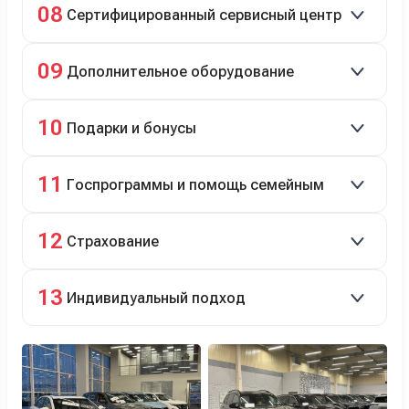
08
Сертифицированный сервисный центр
Гарантийное и постгарантийное ТО, кузовной и
09
Дополнительное оборудование
технический ремонт.
Дооснащение аксессуарами и оборудованием.
10
Подарки и бонусы
Комплект зимней резины в подарок, скидки по
11
Госпрограммы и помощь семейным
программе лояльности.
Скидки на первый или семейный автомобиль.
12
Страхование
Оформление ОСАГО и КАСКО с приятными
13
Индивидуальный подход
бонусами для клиентов.
Персональный менеджер помогает с выбором и
оформлением.