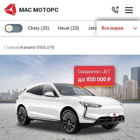
МАС МОТОРС
Chery
(25)
Haval
(23)
Jetour
Все марки
(8)
Kaiyi
(4)
Главная
/
Каталог EVOLUTE
Скидка на i-JET
до 850 000 ₽