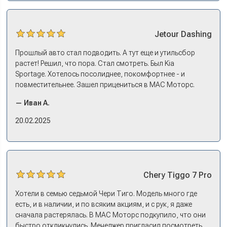
Jetour
Dashing
Прошлый авто стал подводить. А тут еще и утильсбор
растет! Решил, что пора. Стал смотреть. Был Kia
Sportage. Хотелось посолиднее, покомфортнее - и
повместительнее. Зашел прицениться в МАС Моторс.
Менеджер предложил «выбрать спиной». Сел в Дашинг -
— Иван А.
и прям мое! Даже не скажешь, что «китаец». Прям не
вылезая из него и порешали. Спортэйдж в трейд-ин
20.02.2025
забрали, я его пригнал на следующий день. Все быстро
оформили, и готово.
Chery
Tiggo 7 Pro
Хотели в семью седьмой Чери Тиго. Модель много где
есть, и в наличии, и по всяким акциям, и с рук, я даже
сначала растерялась. В МАС Моторс подкупило, что они
быстро откликнулись. Менеджер пригласил посмотреть