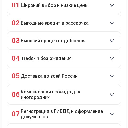
01
Широкий выбор и низкие цены
Скидки до 40%, более 40 брендов, новые и
02
Выгодные кредит и рассрочка
подержанные авто.
Кредит до 8 лет под 4,9% (до 3,5 млн руб.),
03
Высокий процент одобрения
рассрочка 0% на 2 года при первом взносе 35–50%.
98% заявок на кредит успешно одобряются.
04
Trade-in без ожидания
Зачёт рыночной стоимости старого авто сразу.
05
Доставка по всей России
Автовозом, Ж/Д, морем или перегоном водителем.
Компенсация проезда для
06
иногородних
До 20 000 руб. при предъявлении билетов.
Регистрация в ГИБДД и оформление
07
документов
Полное сопровождение.