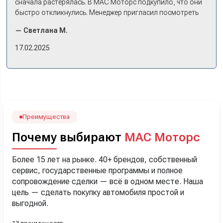
сначала растерялась. В МАС Моторс подкупило, что они
быстро откликнулись. Менеджер пригласил посмотреть
комплектации в наличии, ну и просто посидеть в ней,
— Светлана М.
примериться. Нам тут недалеко, пришли в салон - и в тот
же день купили машину! Неожиданно, но довольны! Все
17.02.2025
прошло классно: посмотрели Чери, посмотрели другие
кроссоверы б/у в ту же цену, посидели, подумали,
посчитали с кредитным специалистом. Анечку мы,
наверно, часа два мучили вопросами). Решили, что
лучше немного переплатить за новую, зато без пробега.
Наша Тигоша уже нас радует! Спасибо нашему
менеджеру Сергею, профессионал своего дела!
Преимущества
Почему выбирают
МАС Моторс
Более 15 лет на рынке. 40+ брендов, собственный
сервис, государственные программы и полное
сопровождение сделки — всё в одном месте. Наша
цель — сделать покупку автомобиля простой и
выгодной.