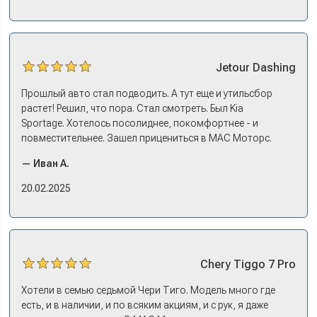
эмоции. Ну, еле сдержался. Красивая машина!
Jetour
Dashing
Прошлый авто стал подводить. А тут еще и утильсбор
растет! Решил, что пора. Стал смотреть. Был Kia
Sportage. Хотелось посолиднее, покомфортнее - и
повместительнее. Зашел прицениться в МАС Моторс.
Менеджер предложил «выбрать спиной». Сел в Дашинг -
— Иван А.
и прям мое! Даже не скажешь, что «китаец». Прям не
вылезая из него и порешали. Спортэйдж в трейд-ин
20.02.2025
забрали, я его пригнал на следующий день. Все быстро
оформили, и готово.
Chery
Tiggo 7 Pro
Хотели в семью седьмой Чери Тиго. Модель много где
есть, и в наличии, и по всяким акциям, и с рук, я даже