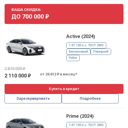
ВАША СКИДКА:
ДО
700 000
₽
Active (2024)
1.6T 150 л.с. 7DCT 2WD
Бензиновый
Передний
Робот
2 810 000 ₽
от 26 612 ₽ в месяц*
2 110 000 ₽
Купить в кредит
Зарезервировать
Подробнее
Prime (2024)
1.6T 150 л.с. 7DCT 2WD