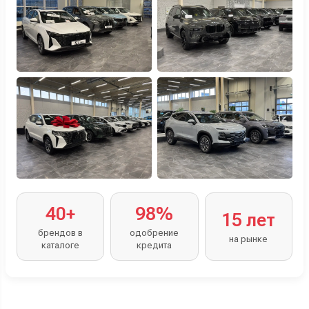
40+
98%
15 лет
брендов в
одобрение
на рынке
каталоге
кредита