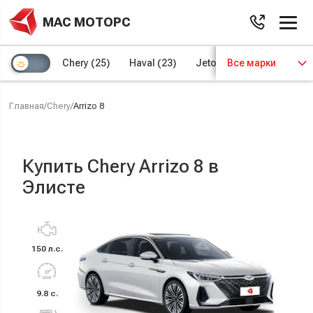
МАС МОТОРС
Chery
(25)
Haval
(23)
Jetour
Все марки
(8)
Kaiyi
(4)
Главная
/
Chery
/
Arrizo 8
Купить Chery Arrizo 8 в
Элисте
150 л.с.
9.8 с.