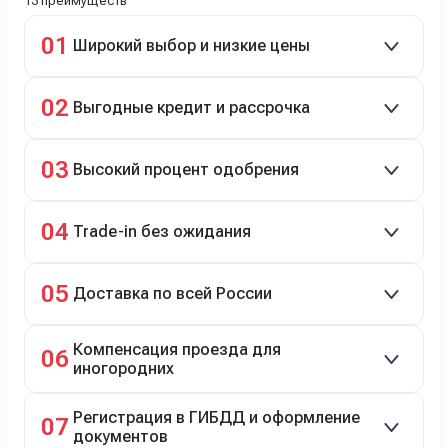
13 преимуществ
01
Широкий выбор и низкие цены
Скидки до 40%, более 40 брендов, новые и
02
Выгодные кредит и рассрочка
подержанные авто.
Кредит до 8 лет под 4,9% (до 3,5 млн руб.),
03
Высокий процент одобрения
рассрочка 0% на 2 года при первом взносе 35–50%.
98% заявок на кредит успешно одобряются.
04
Trade-in без ожидания
Зачёт рыночной стоимости старого авто сразу.
05
Доставка по всей России
Автовозом, Ж/Д, морем или перегоном водителем.
Компенсация проезда для
06
иногородних
До 20 000 руб. при предъявлении билетов.
Регистрация в ГИБДД и оформление
07
документов